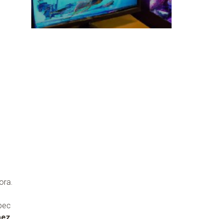
ora.
bec
bez