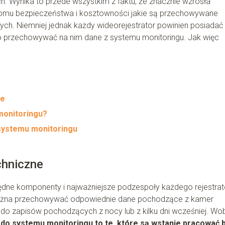
 Wynika to przede wszystkim z faktu, że znacznie wzrosła
omu bezpieczeństwa i kosztowności jakie są przechowywane
ch. Niemniej jednak każdy wideorejestrator powinien posiadać
o przechowywać na nim dane z systemu monitoringu. Jak więc
ne
monitoringu?
 systemu monitoringu
chniczne
dne komponenty i najważniejsze podzespoły każdego rejestrat
h można przechowywać odpowiednie dane pochodzące z kamer
do zapisów pochodzących z nocy lub z kilku dni wcześniej. Wo
 do systemu monitoringu to te, które są wstanie pracować 