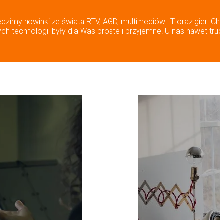
edzimy nowinki ze świata RTV, AGD, multimediów, IT oraz gier. Ch
h technologii były dla Was proste i przyjemne. U nas nawet tru