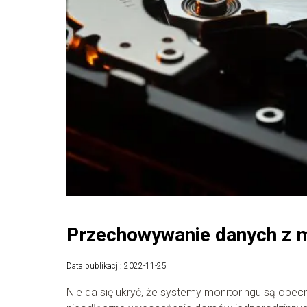
Przechowywanie danych z m
Data publikacji: 2022-11-25
Nie da się ukryć, że systemy monitoringu są obecn