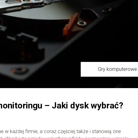
Gry komputerowe
onitoringu – Jaki dysk wybrać?
e w każdej firmie, a coraz częściej także i stanowią one