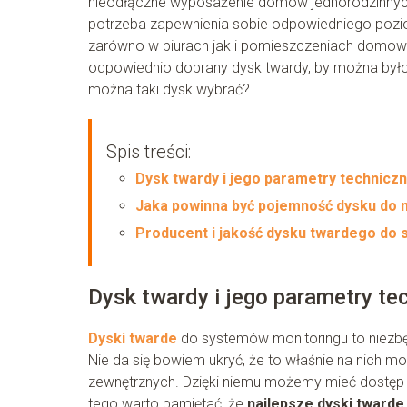
nieodłączne wyposażenie domów jednorodzinnych.
potrzeba zapewnienia sobie odpowiedniego pozi
zarówno w biurach jak i pomieszczeniach domowy
odpowiednio dobrany dysk twardy, by można był
można taki dysk wybrać?
Spis treści:
Dysk twardy i jego parametry technicz
Jaka powinna być pojemność dysku do 
Producent i jakość dysku twardego do
Dysk twardy i jego parametry te
Dyski twarde
do systemów monitoringu to niezbę
Nie da się bowiem ukryć, że to właśnie na nic
zewnętrznych. Dzięki niemu możemy mieć dostęp 
tego warto pamiętać, że
najlepsze dyski twarde