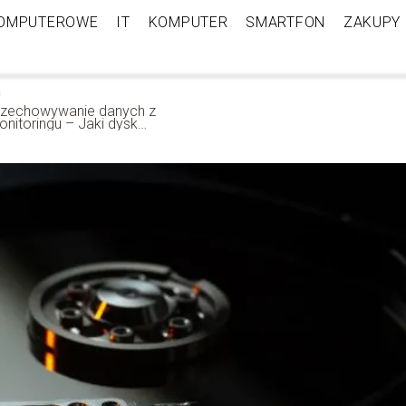
KOMPUTEROWE
IT
KOMPUTER
SMARTFON
ZAKUPY
rzechowywanie danych z
nitoringu – Jaki dysk
ybrać?