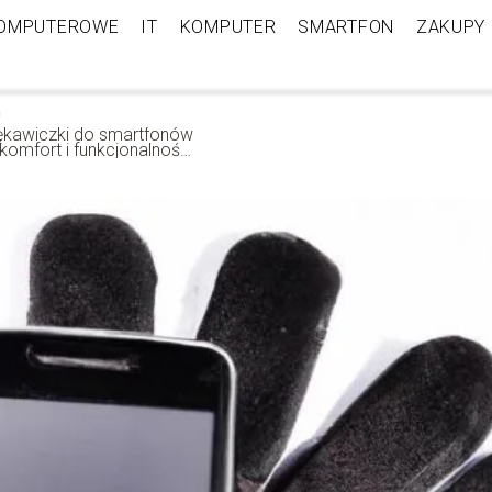
KOMPUTEROWE
IT
KOMPUTER
SMARTFON
ZAKUPY
ękawiczki do smartfonów
komfort i funkcjonalność
 jednym – Czy warto je
tosować?