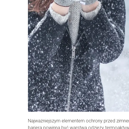
Najważniejszym elementem ochrony przed zimnem
bariera powinna być warstwa odzieży termoaktywn