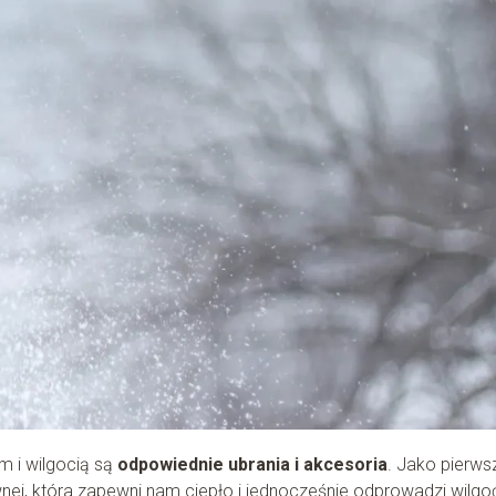
 i wilgocią są
odpowiednie ubrania i akcesoria
. Jako pierws
ej, która zapewni nam ciepło i jednocześnie odprowadzi wilgo