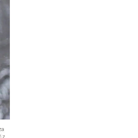
za
ć z