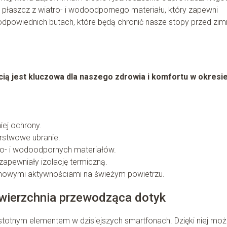
b płaszcz z wiatro- i wodoodpornego materiału, który zapewni
odpowiednich butach, które będą chronić nasze stopy przed zi
ią jest kluczowa dla naszego zdrowia i komfortu w okresi
iej ochrony.
arstwowe ubranie.
ro- i wodoodpornych materiałów.
zapewniały izolację termiczną.
imowymi aktywnościami na świeżym powietrzu.
wierzchnia przewodząca dotyk
istotnym elementem w dzisiejszych smartfonach. Dzięki niej m