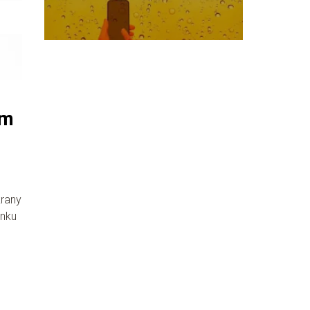
atmosferycznymi dla
Twojego smartfona
ym
krany
ynku