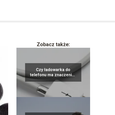
Zobacz także:
Czy ładowarka do
telefonu ma znaczenie?
Zadbaj o swoją baterię