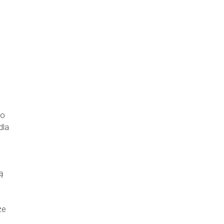
 o
dla
ą
że