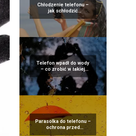
Chłodzenie telefonu –
jak schłodzić
urządzenie w upalne dni
i zabezpieczyć baterię?
Telefon wpadł do wody
– co zrobić w takiej
sytuacji i jak uratować
urządzenie?
Parasolka do telefonu –
ochrona przed
warunkami