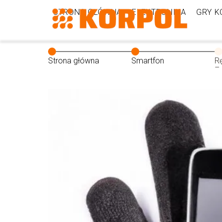
STRONA GŁÓWNA
ELEKTRONIKA
GRY 
Strona główna
Smartfon
R
– 
w
s