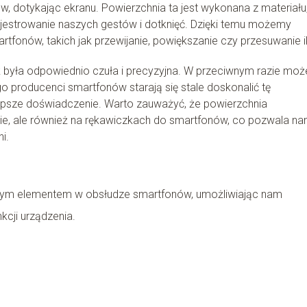
 dotykając ekranu. Powierzchnia ta jest wykonana z materiału
ejestrowanie naszych gestów i dotknięć. Dzięki temu możemy
rtfonów, takich jak przewijanie, powiększanie czy przesuwanie i
 była odpowiednio czuła i precyzyjna. W przeciwnym razie mo
o producenci smartfonów starają się stale doskonalić tę
lepsze doświadczenie. Warto zauważyć, że powierzchnia
anie, ale również na rękawiczkach do smartfonów, co pozwala n
i.
wym elementem w obsłudze smartfonów, umożliwiając nam
kcji urządzenia.