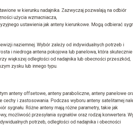
awione w kierunku nadajnika. Zazwyczaj pozwalają na odbiór
zności użycia wzmacniacza,
yzyjnego ustawienia jak anteny kierunkowe. Mogą odbierać sygn
elewizji naziemnej. Wybór zależy od indywidualnych potrzeb i
sta i niedroga antena pokojowa lub panelowa, która skutecznie
przy większej odległości od nadajnika lub obecności przeszkód,
zym zysku lub innego typu.
 w tym anteny offsetowe, anteny paraboliczne, anteny panelowe or
ne cechy i zastosowania. Podczas wyboru anteny satelitarnej nal
iór sygnału. Różne anteny mają różne parametry, takie jak
wy, możliwość przesyłania sygnałów oraz rodzaj konwertera. W
ndywidualnych potrzeb, odległości od nadajnika i obecności