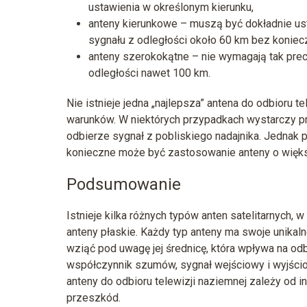
ustawienia w określonym kierunku,
anteny kierunkowe – muszą być dokładnie ust
sygnału z odległości około 60 km bez koniec
anteny szerokokątne – nie wymagają tak prec
odległości nawet 100 km.
Nie istnieje jedna „najlepsza” antena do odbioru t
warunków. W niektórych przypadkach wystarczy pro
odbierze sygnał z pobliskiego nadajnika. Jednak 
konieczne może być zastosowanie anteny o więks
Podsumowanie
Istnieje kilka różnych typów anten satelitarnych,
anteny płaskie. Każdy typ anteny ma swoje unikal
wziąć pod uwagę jej średnicę, która wpływa na odb
współczynnik szumów, sygnał wejściowy i wyjścio
anteny do odbioru telewizji naziemnej zależy od i
przeszkód.