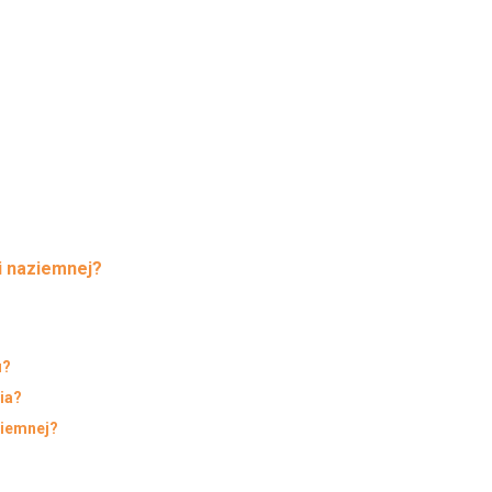
i naziemnej?
u?
ia?
ziemnej?