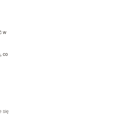
ć w
, co
 się