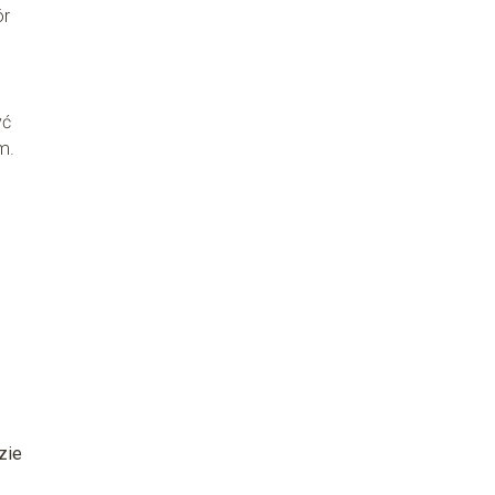
ór
yć
m.
zie