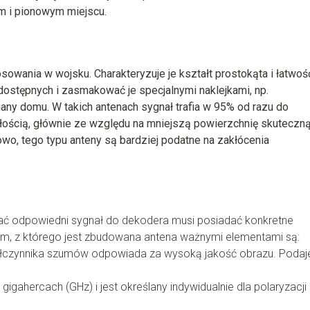
m i pionowym miejscu.
owania w wojsku. Charakteryzuje je kształt prostokąta i łatwoś
ostępnych i zasmakować je specjalnymi naklejkami, np.
iany domu. W takich antenach sygnał trafia w 95% od razu do
ułością, głównie ze względu na mniejszą powierzchnię skuteczną
wo, tego typu anteny są bardziej podatne na zakłócenia
yłać odpowiedni sygnał do dekodera musi posiadać konkretne
m, z którego jest zbudowana antena ważnymi elementami są:
czynnika szumów odpowiada za wysoką jakość obrazu. Podaje
gigahercach (GHz) i jest określany indywidualnie dla polaryzacji