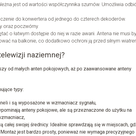
ależna jest od wartości współczynnika szumów. Umożliwia odbi
ączenie do konwertera od jednego do czterech dekoderów.
y oraz poczwórny.
ać o łatwym dostępie do niej w razie awarii. Antena nie musi b
ać na balkonie, co dodatkowo ochroni ją przed silnym wiatre
elewizji naziemnej?
szy od małych anten pokojowych, aż po zaawansowane anteny
ujące typy:
neli i są wyposażone w wzmacniacz sygnału,
ypominają anteny pokojowe, ale są przeznaczone do użytku na
wzmacniacz,
 całej swojej średnicy. Idealnie sprawdzają się w miejscach, gd
. Montaż jest bardzo prosty, ponieważ nie wymaga precyzyjnego