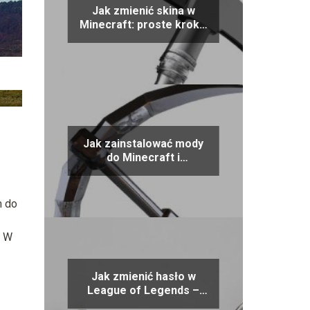
Jak zmienić skina w
Minecraft: proste kroki i
porady
Jak zainstalować mody
do Minecraft i
zoptymalizować swoją
rozgrywkę
m do
. W
Jak zmienić hasło w
League of Legends –
proste porady i kroki