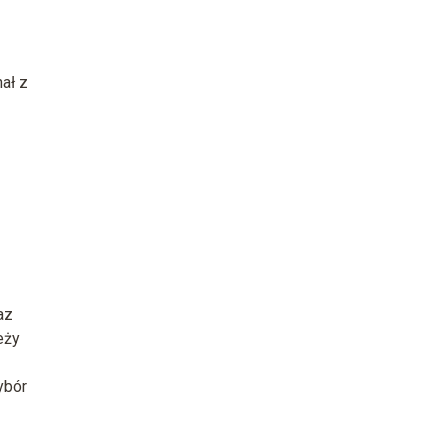
ał z
az
eży
ybór