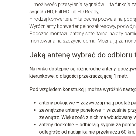
– możliwość przesyłania sygnałów – ta funkcja z
sygnału HD, Full HD lub HD Ready,
– rodzaj konwertera – ta cecha pozwala na podł
Wyróżniamy konwerter pełnozakresowy, podwójn
Podczas montażu anteny satelitarnej należy pamięt
montowana na szczycie domu. Można ją zamontow
Jaką antenę wybrać do odbioru t
Na rynku dostępne są różnorodne anteny, począw
kierunkowe, o długości przekraczającej 1 metr.
Pod względem konstrukcji, można wyróżnić następ
anteny pokojowe – zazwyczaj mają postać pa
zewnętrzne anteny panelowe – wizualnie prz
zewnątrz. Większość z nich ma wbudowany 
anteny dookólne – odbierają sygnał za pomocą
odległość od nadajnika nie przekracza 60 km