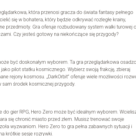
glądarkowa, która przenosi gracza do świata fantasy pełnego
ielić się w bohatera, który będzie odkrywać rozległe krainy,
 przedmioty. Gra oferuje rozbudowany system walki turowej 
czami. Czy jesteś gotowy na niekończące się przygody?
bit może być doskonałym wyborem. Ta gra przeglądarkowa osadz
ako pilot statku kosmicznego. Wybierz swoją frakcję, zbieraj
nane rejony kosmosu. „DarkOrbit” oferuje wiele możliwości rozw
ę w sam środek kosmicznej przygody.
ie do gier RPG, Hero Zero może być idealnym wyborem. Wcielisz
ara się chronić miasto przed złem. Musisz trenować swoje
zoła wyzwaniom. Hero Zero to gra pełna zabawnych sytuacji i
a krótkie sesje rozrywki.