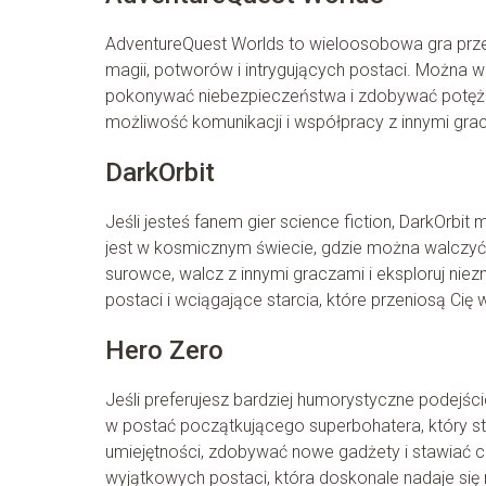
AdventureQuest Worlds to wieloosobowa gra prze
magii, potworów i intrygujących postaci. Można wc
pokonywać niebezpieczeństwa i zdobywać potężne
możliwość komunikacji i współpracy z innymi gra
DarkOrbit
Jeśli jesteś fanem gier science fiction, DarkOr
jest w kosmicznym świecie, gdzie można walczyć j
surowce, walcz z innymi graczami i eksploruj niez
postaci i wciągające starcia, które przeniosą Ci
Hero Zero
Jeśli preferujesz bardziej humorystyczne podejśc
w postać początkującego superbohatera, który st
umiejętności, zdobywać nowe gadżety i stawiać c
wyjątkowych postaci, która doskonale nadaje się n