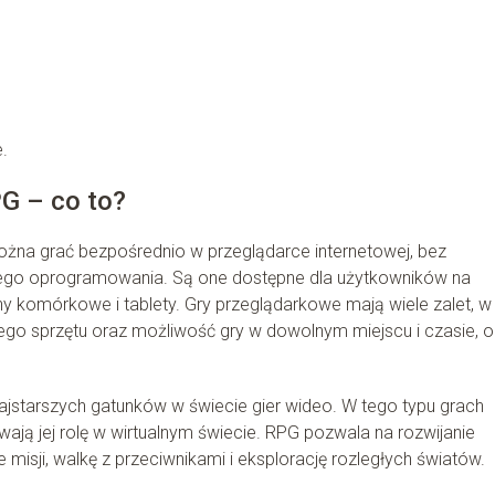
.
PG – co to?
można grać bezpośrednio w przeglądarce internetowej, bez
wego oprogramowania. Są one dostępne dla użytkowników na
ony komórkowe i tablety. Gry przeglądarkowe mają wiele zalet, w
ego sprzętu oraz możliwość gry w dowolnym miejscu i czasie, o 
najstarszych gatunków w świecie gier wideo. W tego typu grach
rywają jej rolę w wirtualnym świecie. RPG pozwala na rozwijanie
isji, walkę z przeciwnikami i eksplorację rozległych światów.