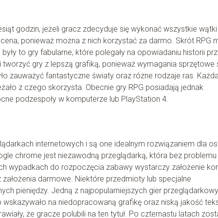
siąt godzin, jeżeli gracz zdecyduje się wykonać wszystkie wątki
h cena, ponieważ można z nich korzystać za darmo. Skrót RPG 
yły to gry fabularne, które polegały na opowiadaniu historii pr
 tworzyć gry z lepszą grafiką, ponieważ wymagania sprzętowe 
ło zauważyć fantastyczne światy oraz różne rodzaje ras. Każd
leżało z czego skorzysta. Obecnie gry RPG posiadają jednak
cne podzespoły w komputerze lub PlayStation 4.
lądarkach internetowych i są one idealnym rozwiązaniem dla o
gle chrome jest niezawodną przeglądarką, która bez problemu
rych wypadkach do rozpoczęcia zabawy wystarczy założenie kon
 założenia darmowe. Niektóre przedmioty lub specjalne
ych pieniędzy. Jedną z najpopularniejszych gier przeglądarkow
ób wskazywało na niedopracowaną grafikę oraz niską jakość teks
ały, że gracze polubili na ten tytuł. Po czternastu latach zost