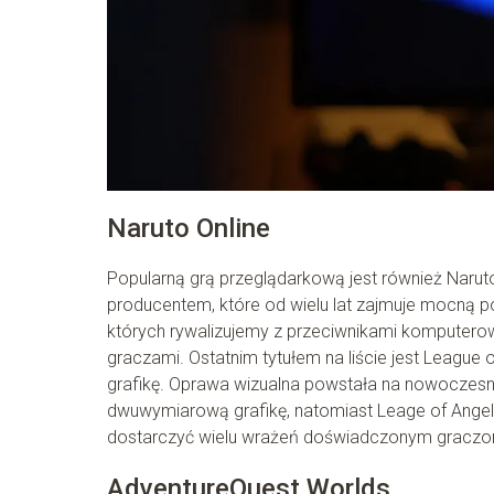
Naruto Online
Popularną grą przeglądarkową jest również Naru
producentem, które od wielu lat zajmuje mocną po
których rywalizujemy z przeciwnikami komputero
graczami. Ostatnim tytułem na liście jest League
grafikę. Oprawa wizualna powstała na nowoczesny
dwuwymiarową grafikę, natomiast Leage of Angels 
dostarczyć wielu wrażeń doświadczonym graczom
AdventureQuest Worlds