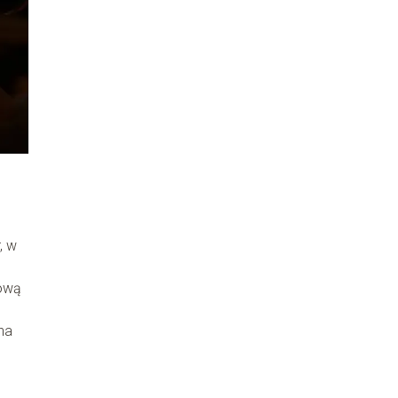
, w
rową
na