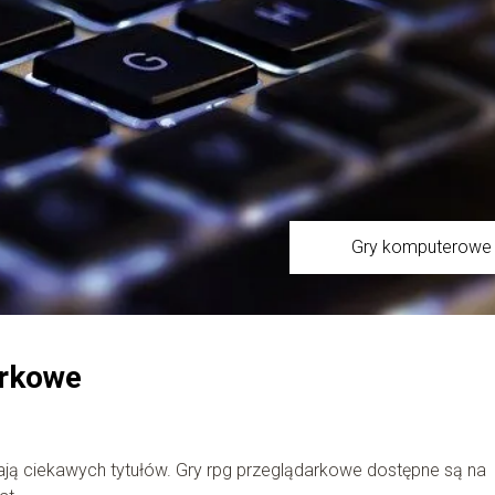
Gry komputerowe
arkowe
kają ciekawych tytułów. Gry rpg przeglądarkowe dostępne są na