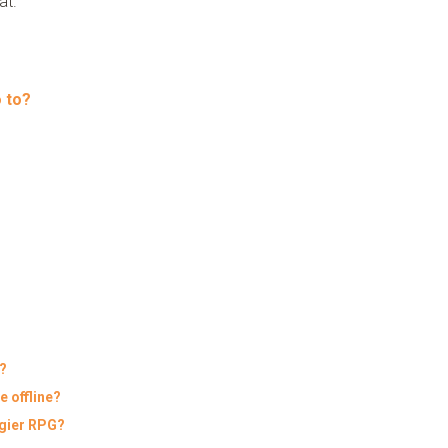
at.
 to?
?
 offline?
 gier RPG?