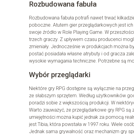
Rozbudowana fabuła
Rozbudowana fabuła potrafi nawet trwać kilkadzie
poboczne. Atutem gier przeglądarkowych jest ic
swoje źródło w Role Playing Game. W przeszłości b
trzech graczy. Z upływem czasu producenci mogli
zmieniały. Jednocześnie w produkcjach można by
postać posiadała własne atrybuty i od gracza za
wysokie wymagania techniczne. Potrzebne są mo
Wybór przeglądarki
Niektóre gry RPG dostępne są wyłącznie na przeg
ze słabszym sprzętem. Według użytkowników goo
poradzi sobie z większością produkcji. W niektó
Warto zauważyć, że przeglądarkowe gry RPG są z
umiejętności można kupić jednak za pomocą realn
jest Tibia, która powstała w 1997 roku. Wiele os
Jednak sama grywalność oraz mechanizm gry sprawi