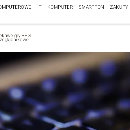
KOMPUTEROWE
IT
KOMPUTER
SMARTFON
ZAKUPY
iekawe gry RPG
rzeglądarkowe