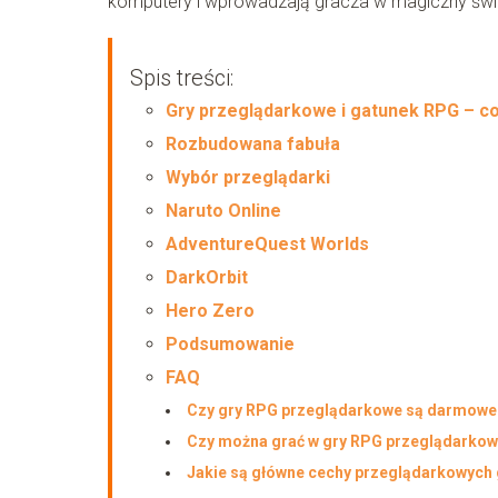
komputery i wprowadzają gracza w magiczny świ
Spis treści:
Gry przeglądarkowe i gatunek RPG – co
Rozbudowana fabuła
Wybór przeglądarki
Naruto Online
AdventureQuest Worlds
DarkOrbit
Hero Zero
Podsumowanie
FAQ
Czy gry RPG przeglądarkowe są darmowe
Czy można grać w gry RPG przeglądarkowe
Jakie są główne cechy przeglądarkowych