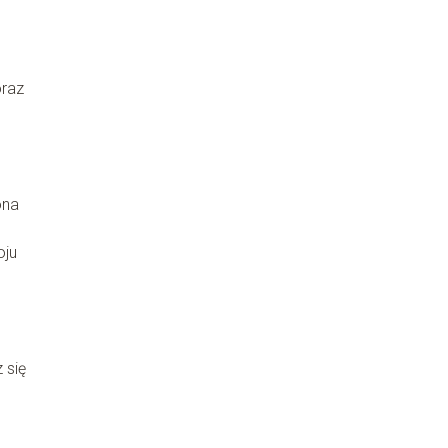
oraz
ona
oju
 się