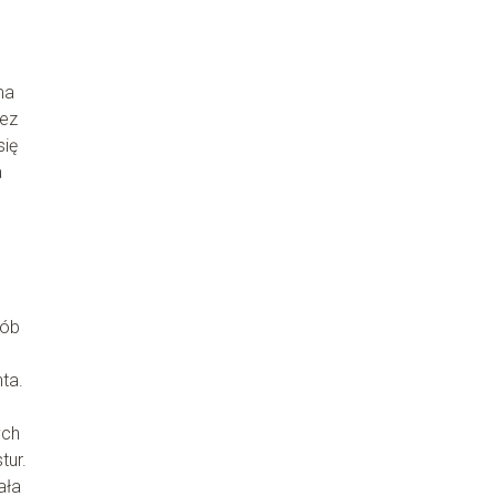
ma
zez
się
a
sób
ta.
ych
tur.
ała