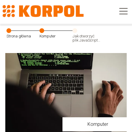
Strona główna
Komputer
Jak otworzyć
plik JavaScript
– praktyczne
porady
Komputer