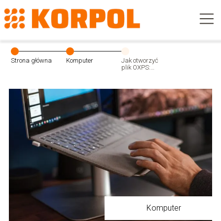
Strona główna
Komputer
Jak otworzyć
plik OXPS:
Konwersja i
wyświetlanie
plików XPS
Komputer