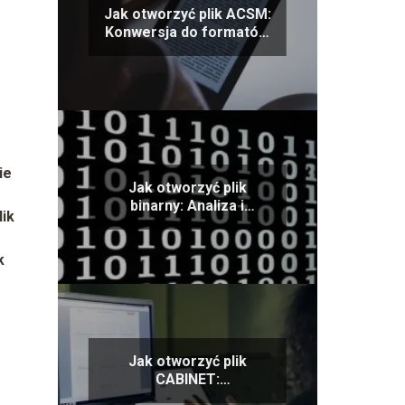
Jak otworzyć plik ACSM:
Konwersja do formatów
czytników e-booków
ie
Jak otworzyć plik
binarny: Analiza i
lik
interpretacja danych
binarnych
k
Jak otworzyć plik
CABINET:
Rozpakowywanie