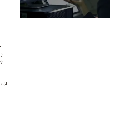
archiwów CAB
z
eś
ć:
eśli