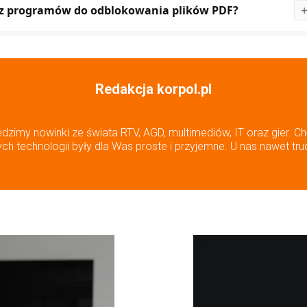
c z programów do odblokowania plików PDF?
Redakcja korpol.pl
edzimy nowinki ze świata RTV, AGD, multimediów, IT oraz gier. Ch
h technologii były dla Was proste i przyjemne. U nas nawet tru