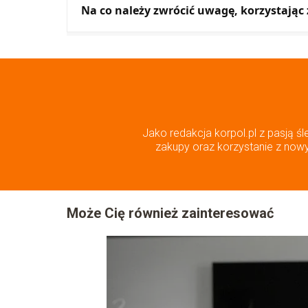
Na co należy zwrócić uwagę, korzystają
Jako redakcja korpol.pl z pasją śl
zakupy oraz korzystanie z nowyc
Może Cię również zainteresować