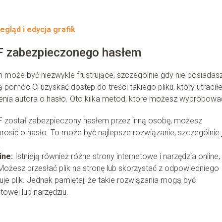
egląd i edycja grafik
F zabezpieczonego hasłem
może być niezwykle frustrujące, szczególnie gdy nie posiadas
pomóc Ci uzyskać dostęp do treści takiego pliku, który utracił
zenia autora o hasło. Oto kilka metod, które możesz wypróbowa
DF został zabezpieczony hasłem przez inną osobę, możesz
osić o hasło. To może być najlepsze rozwiązanie, szczególnie j
.
ine:
Istnieją również różne strony internetowe i narzędzia online,
ożesz przesłać plik na stronę lub skorzystać z odpowiedniego
uje plik. Jednak pamiętaj, że takie rozwiązania mogą być
etowej lub narzędziu.