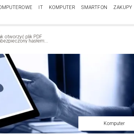
KOMPUTEROWE
IT
KOMPUTER
SMARTFON
ZAKUPY
ak otworzyć plik PDF
abezpieczony hasłem:
dblokowanie treści
Komputer