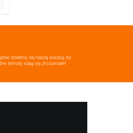
ętnie dzielimy się naszą wiedzą, by
dne tematy stają się zrozumiałe!