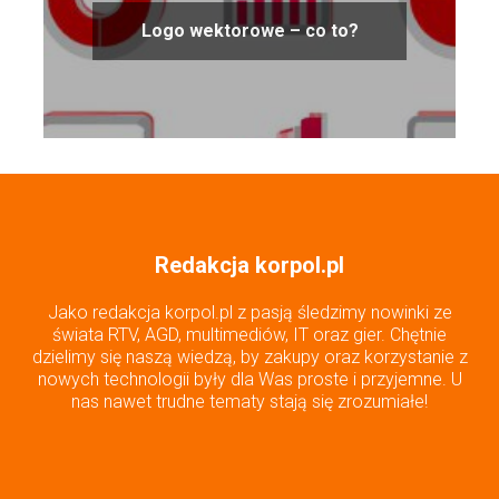
Logo wektorowe – co to?
Redakcja korpol.pl
Jako redakcja korpol.pl z pasją śledzimy nowinki ze
świata RTV, AGD, multimediów, IT oraz gier. Chętnie
dzielimy się naszą wiedzą, by zakupy oraz korzystanie z
nowych technologii były dla Was proste i przyjemne. U
nas nawet trudne tematy stają się zrozumiałe!