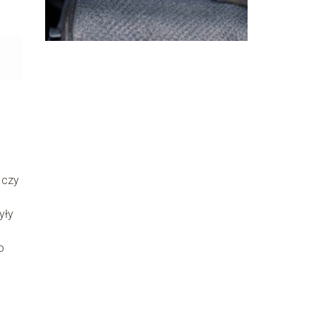
samochodzie
 czy
yły
o