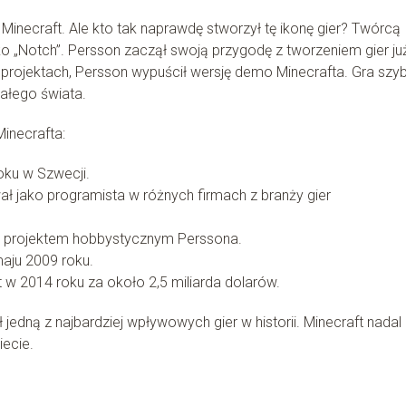
st Minecraft. Ale kto tak naprawdę stworzył tę ikonę gier? Twórcą
ko „Notch”. Persson zaczął swoją przygodę z tworzeniem gier ju
projektach, Persson wypuścił wersję demo Minecrafta. Gra szy
ałego świata.
Minecrafta:
oku w Szwecji.
ł jako programista w różnych firmach z branży gier
o projektem hobbystycznym Perssona.
aju 2009 roku.
 w 2014 roku za około 2,5 miliarda dolarów.
ł jedną z najbardziej wpływowych gier w historii. Minecraft nadal
iecie.