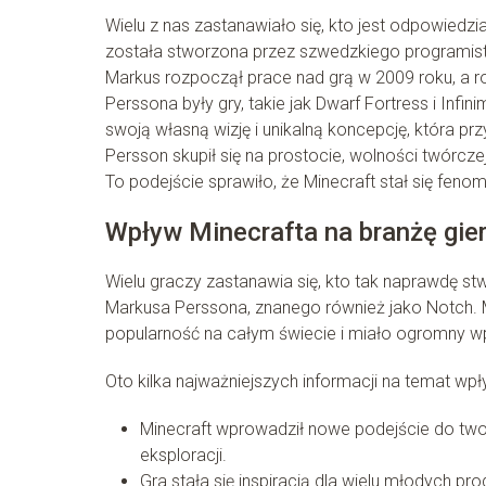
Wielu z nas zastanawiało się, kto jest odpowiedz
została stworzona przez szwedzkiego programistę 
Markus rozpoczął prace nad grą w 2009 roku, a rok
Perssona były gry, takie jak Dwarf Fortress i Infi
swoją własną wizję i unikalną koncepcję, która prz
Persson skupił się na prostocie, wolności twórcze
To podejście sprawiło, że Minecraft stał się fe
Wpływ Minecrafta na branżę gie
Wielu graczy zastanawia się, kto tak naprawdę st
Markusa Perssona, znanego również jako Notch. 
popularność na całym świecie i miało ogromny wp
Oto kilka najważniejszych informacji na temat wpł
Minecraft wprowadził nowe podejście do twor
eksploracji.
Gra stała się inspiracją dla wielu młodych pr