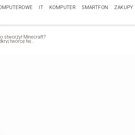
KOMPUTEROWE
IT
KOMPUTER
SMARTFON
ZAKUPY
o stworzył Minecraft?
kryj twórcę tej
pularnej gry