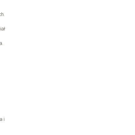
ch.
iał
a.
a i