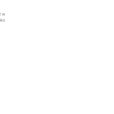
ż w
bko