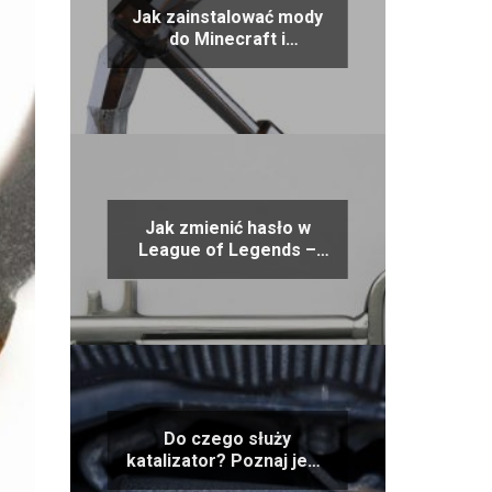
Jak zainstalować mody
do Minecraft i
zoptymalizować swoją
rozgrywkę
Jak zmienić hasło w
League of Legends –
proste porady i kroki
Do czego służy
katalizator? Poznaj jego
kluczową rolę w