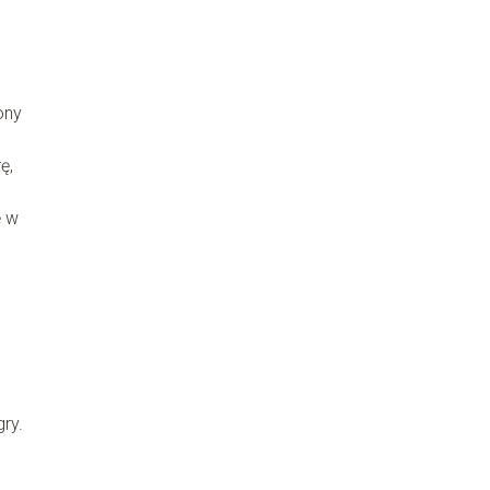
ony
ę,
ę w
ry.