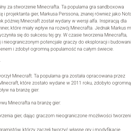
ialny za stworzenie Minecrafta. Ta popularna gra sandboxowa
i projektanta gier, Markusa Perssona, znanej również jako Not
 później Minecraft został wydany w wersji alfa. Inspiracją dla
niminer, które miały wpływ na rozwój Minecrafta. Jednak Markus m
yczyniła się do sukcesu tej gry. W czasie tworzenia Minecrafta,
j i nieograniczonym potencjale graczy do eksploracji i budowani
nomenem i zdobył ogromną popularność na całym świecie.
r
worzył Minecraft. Ta popularna gra została opracowana przez
Minecraft, które zostało wydane w 2011 roku, zdobyło ogromną
ływ na branżę gier.
ywu Minecrafta na branżę gier:
zenia gier, dając graczom nieograniczone możliwości tworzeni
ogramistów, którzy zaczęli tworzyć własne gry i modyfikacje.