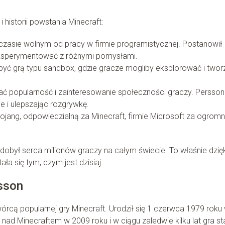
historii powstania Minecraft:
zasie wolnym od pracy w firmie programistycznej. Postanowił
 eksperymentować z różnymi pomysłami.
być grą typu sandbox, gdzie gracze mogliby eksplorować i twor
ać popularność i zainteresowanie społeczności graczy. Persson
e i ulepszając rozgrywkę.
jang, odpowiedzialną za Minecraft, firmie Microsoft za ogrom
 zdobył serca milionów graczy na całym świecie. To właśnie dzięk
ała się tym, czym jest dzisiaj.
sson
órcą popularnej gry Minecraft. Urodził się 1 czerwca 1979 roku
nad Minecraftem w 2009 roku i w ciągu zaledwie kilku lat gra st