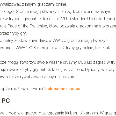
ywalizować z innymi graczami online.
ńskiego. Gracze mogą stworzyć i zarządzać swoimi własnymi
iał w trybach gry online, takich jak MUT (Madden Ultimate Team) 
kcję Face of the Franchise, która pozwala graczom na stworzen
zez tryby gry.
ona pełny zestaw zawodników WWE, a gracze mogą tworzyć i
tlingu. WWE 2K23 oferuje również tryby gry online, takie jak
acze mogą stworzyć swoje własne drużyny MLB lub zagrać w try
je również tryby gry online, takie jak Diamond Dynasty, w któr
w, a także rywalizować z innymi graczami.
ętaj, że możesz otrzymać
bukmacher bonus
.
a PC
óra umożliwia graczom zarządzanie klubem piłkarskim. W grze 