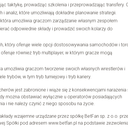
jąc taktykę, prowadząc szkolenia i przeprowadzając transfery. 
 i analiz, które umożliwiają dokładne planowanie strategii.
, która umożliwia graczom zarządzanie własnym zespołem
ierać odpowiednie składy i prowadzić swoich kolarzy do
.
, który oferuje wiele opcji dostosowywania samochodów i tor
oferuje również tryb multiplayer, w którym gracze mogą
óra umożliwia graczom tworzenie swoich własnych wrestlerów i
le trybów, w tym tryb turniejowy i tryb kariery.
herów jest zabronione i wiąże się z konsekwencjami narażenia 
kłady można obstawiać wyłącznie u operatorów posiadających
a i nie należy czynić z niego sposobu na życie.
Zakłady wzajemne urządzane przez spółkę BetFan sp. z o.o. prz
towej Spółki pod adresem www.betfan.pl na podstawie zezwoleni