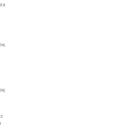
Gra
ów,
się
ez
a