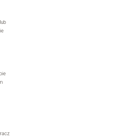
lub
ie
bie
ym
gracz