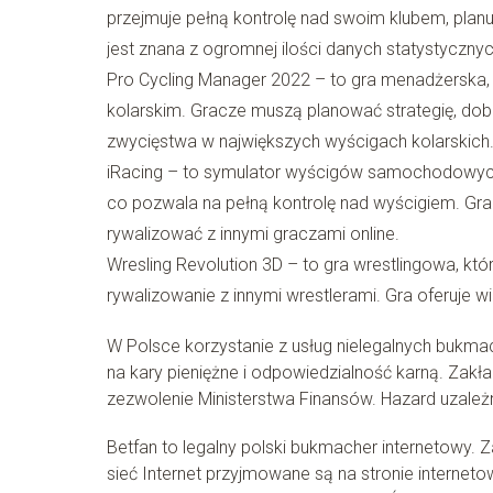
przejmuje pełną kontrolę nad swoim klubem, planu
jest znana z ogromnej ilości danych statystycznych
Pro Cycling Manager 2022 – to gra menadżerska
kolarskim. Gracze muszą planować strategię, dob
zwycięstwa w największych wyścigach kolarskich
iRacing – to symulator wyścigów samochodowych
co pozwala na pełną kontrolę nad wyścigiem. Gra 
rywalizować z innymi graczami online.
Wresling Revolution 3D – to gra wrestlingowa, kt
rywalizowanie z innymi wrestlerami. Gra oferuje wie
W Polsce korzystanie z usług nielegalnych bukmac
na kary pieniężne i odpowiedzialność karną. Za
zezwolenie Ministerstwa Finansów. Hazard uzależni
Betfan to legalny polski bukmacher internetowy. 
sieć Internet przyjmowane są na stronie interne