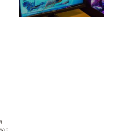
ną
wala