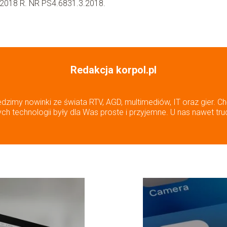
2018 R. NR PS4.6831.3.2018.
Redakcja korpol.pl
edzimy nowinki ze świata RTV, AGD, multimediów, IT oraz gier. Ch
h technologii były dla Was proste i przyjemne. U nas nawet tru