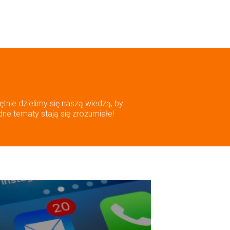
ętnie dzielimy się naszą wiedzą, by
dne tematy stają się zrozumiałe!