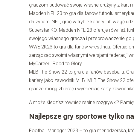
graczom budować swoje własne drużyny z kart i r
Madden NFL 23 to gra dla fanów futbolu ameryka
drużynami NFL, grać w trybie kariery lub wziąć udz
Superstar KO. Madden NFL 23 oferuje również fun
swojego własnego gracza i przeprowadzenie go pr
WWE 2K23 to gra dla fanów wrestlingu. Oferuje 
zarządzać swoimi własnymi wersjami federacji wres
MyCareer i Road to Glory.
MLB The Show 22 to gra dla fanów baseballu. Gr
kariery jako zawodnik MLB. MLB The Show 22 oferu
gracze mogą zbierać i wymieniać karty zawodnikó
A może śledzisz również realne rozgrywki? Pami
Najlepsze gry sportowe tylko n
Football Manager 2023 – to gra menadżerska, kt