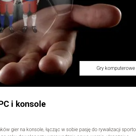
Gry komputerowe
PC i konsole
ków gier na konsole, łącząc w sobie pasję do rywalizacji sport