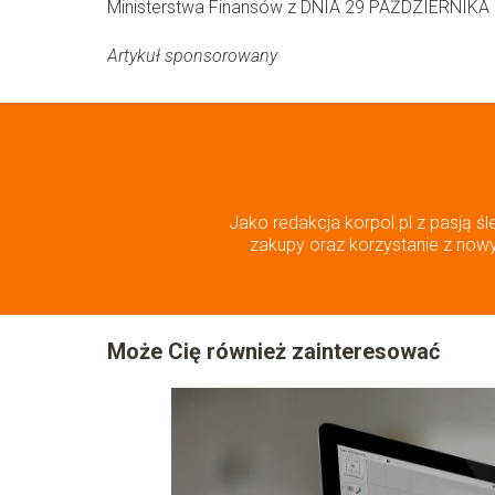
Ministerstwa Finansów z DNIA 29 PAŹDZIERNIKA 
Artykuł sponsorowany
Jako redakcja korpol.pl z pasją śl
zakupy oraz korzystanie z nowyc
Może Cię również zainteresować