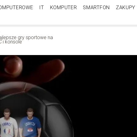
KOMPUTEROWE
IT
KOMPUTER
SMARTFON
ZAKUPY
ajlepsze gry sportowe na
 i konsole