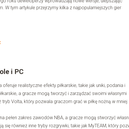
ego roku deweloperzy wprowadzają nowe wersje, ulepszając
m. W tym artykule przejrzymy kilka z najpopularniejszych gier
C
ole i PC
oferuje realistyczne efekty piłkarskie, takie jak uniki, podania i
i piłkarskie, a gracze mogą tworzyć i zarządzać swoimi własnymi
eż tryb Volta, który pozwala graczom grać w piłkę nożną w mniej
 ona pełen zakres zawodów NBA, a gracze mogą stworzyć włas
ją się również inne tryby rozgrywki, takie jak MyTEAM, który poz