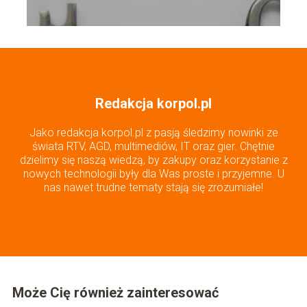
Redakcja korpol.pl
Jako redakcja korpol.pl z pasją śledzimy nowinki ze
świata RTV, AGD, multimediów, IT oraz gier. Chętnie
dzielimy się naszą wiedzą, by zakupy oraz korzystanie z
nowych technologii były dla Was proste i przyjemne. U
nas nawet trudne tematy stają się zrozumiałe!
Może Cię również zainteresować