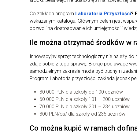
środki. Jeśli więc nie udało się sfinalizować tej tr
Co zakłada program
Laboratoria Przyszłości
? 
wskazanym katalogu. Głównym celem jest wsparci
pozwoli na dostosowanie ich umiejętności i wie
Ile można otrzymać środków w r
Innowacyjny sprzęt technologiczny nie należy do
zdaje sobie z tego sprawę. Biorąc pod uwagę wy
samodzielnym zakresie może być trudnym zadani
Program Labotoria przyszłości zakłada jednak pe
30 000 PLN dla szkoły do 100 uczniów
60 000 PLN dla szkoły 101 – 200 uczniów
70 000 PLN dla szkoły 201 – 234 uczniów
300 PLN/os/ dla szkoły od 235 uczniów
Co można kupić w ramach dofin