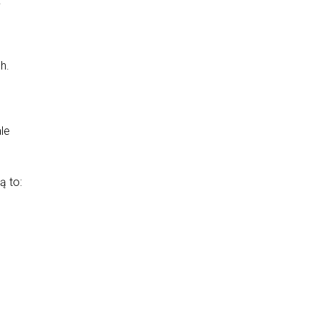
.
ch.
le
ą to: