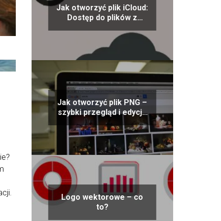
Jak otworzyć plik iCloud:
Dostęp do plików z
chmury Apple
Jak otworzyć plik PNG –
szybki przegląd i edycja
grafik
ie?
am
cji.
Logo wektorowe – co
to?