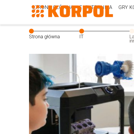
STRONA GŁÓWNA
ELEKTRONIKA
GRY 
Strona główna
IT
La
i
s
sz