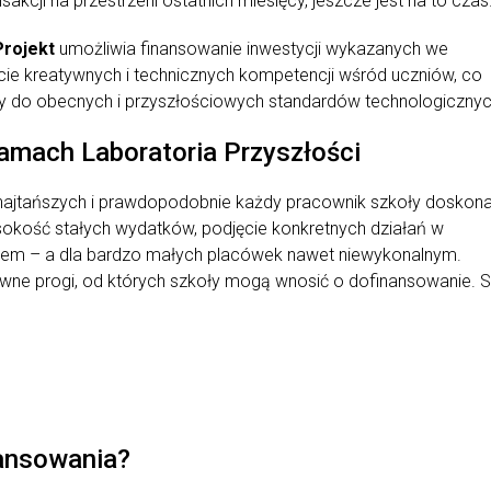
ansakcji na przestrzeni ostatnich miesięcy, jeszcze jest na to czas
Projekt
umożliwia finansowanie inwestycji wykazanych we
e kreatywnych i technicznych kompetencji wśród uczniów, co
dzy do obecnych i przyszłościowych standardów technologiczny
amach Laboratoria Przyszłości
 najtańszych i prawdopodobnie każdy pracownik szkoły doskona
sokość stałych wydatków, podjęcie konkretnych działań w
em – a dla bardzo małych placówek nawet niewykonalnym.
wne progi, od których szkoły mogą wnosić o dofinansowanie. S
ansowania?