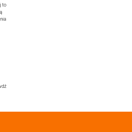
 to
gą
nia
wdź