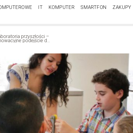
KOMPUTEROWE
IT
KOMPUTER
SMARTFON
ZAKUPY
boratoria przyszłości –
nnowacyjne podejście do
ystemu nauczania w
kole!