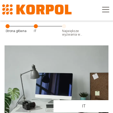
Strona główna
IT
Największe
wyzwania w
pracy w branży
reklamowej – jak
sobie z nimi
radzić?
IT