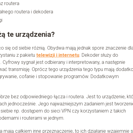
z routera
alnego routera i dekodera
gi
żą te urządzenia?
co się od siebie różnią. Obydwa mają jednak spore znaczenie dl
zystaniu z pakietu
telewizji i internetu
. Dekoder służy do
Cyfrowy sygnał jest odbierany i interpretowany, a następnie
wać transmisję. Oprócz tego urządzenia tego typu mają dodat
agrywanie, cofanie i stopowanie programów. Dodatkowym
obrze bez odpowiedniego łącza i routera. Jest to urządzenie, kt
ętach jednocześnie. Jego najważniejszym zadaniem jest tworzeni
d siebie np. dostępem do sieci VPN czy korzystaniem z takich
modemami i routerami w jednym.
mają całkiem inne przeznaczenie, to ich działanie wzajemnie s