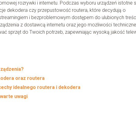
omowej rozrywki i internetu. Podczas wyboru urządzeń istotne 
kcje dekodera czy przepustowość routera, które decydują o
 streamingiem i bezproblemowym dostępem do ulubionych treści
ządzenia z dostawcą internetu oraz jego możliwości techniczn
ać sprzęt do Twoich potrzeb, zapewniając wysoką jakość telewiz
rządzenia?
odera oraz routera
cechy idealnego routera i dekodera
 warte uwagi