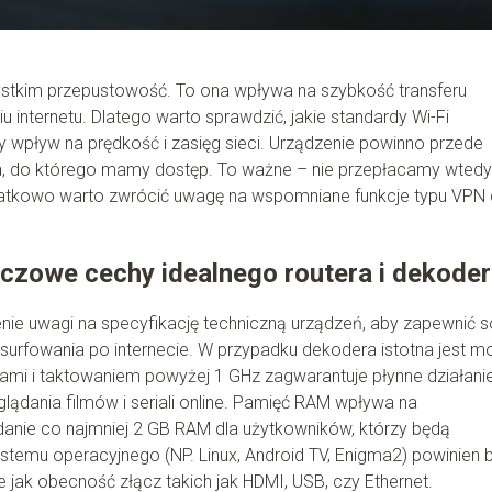
stkim przepustowość. To ona wpływa na szybkość transferu
 internetu. Dlatego warto sprawdzić, jakie standardy Wi-Fi
 wpływ na prędkość i zasięg sieci. Urządzenie powinno przede
a, do którego mamy dostęp. To ważne – nie przepłacamy wtedy
Dodatkowo warto zwrócić uwagę na wspomniane funkcje typu VPN
uczowe cechy idealnego routera i dekode
enie uwagi na specyfikację techniczną urządzeń, aby zapewnić s
 surfowania po internecie. W przypadku dekodera istotna jest m
mi i taktowaniem powyżej 1 GHz zagwarantuje płynne działanie
glądania filmów i seriali online. Pamięć RAM wpływa na
anie co najmniej 2 GB RAM dla użytkowników, którzy będą
systemu operacyjnego (NP. Linux, Android TV, Enigma2) powinien 
jak obecność złącz takich jak HDMI, USB, czy Ethernet.