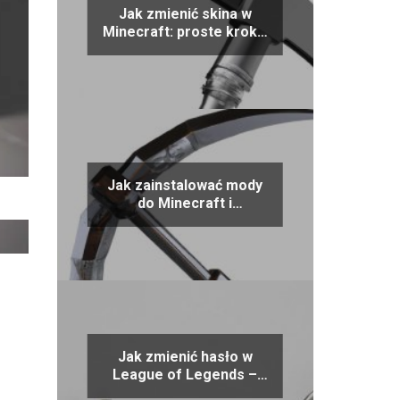
Jak zmienić skina w
Minecraft: proste kroki i
porady
Jak zainstalować mody
do Minecraft i
zoptymalizować swoją
rozgrywkę
Jak zmienić hasło w
League of Legends –
proste porady i kroki