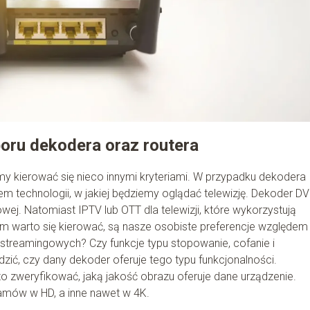
oru dekodera oraz routera
my kierować się nieco innymi kryteriami. W przypadku dekodera
m technologii, w jakiej będziemy oglądać telewizję. Dekoder DV
wej. Natomiast IPTV lub OTT dla telewizji, które wykorzystują
ym warto się kierować, są nasze osobiste preferencje względem
w streamingowych? Czy funkcje typu stopowanie, cofanie i
ić, czy dany dekoder oferuje tego typu funkcjonalności.
o zweryfikować, jaką jakość obrazu oferuje dane urządzenie.
amów w HD, a inne nawet w 4K.