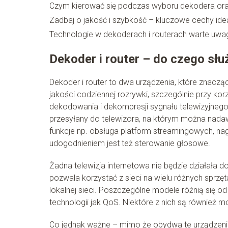
Czym kierować się podczas wyboru dekodera ora
Zadbaj o jakość i szybkość – kluczowe cechy ide
Technologie w dekoderach i routerach warte uwa
Dekoder i router – do czego słu
Dekoder i router to dwa urządzenia, które znaczą
jakości codziennej rozrywki, szczególnie przy kor
dekodowania i dekompresji sygnału telewizyjnego. 
przesyłany do telewizora, na którym można nada
funkcje np. obsługa platform streamingowych, n
udogodnieniem jest też sterowanie głosowe.
Żadna telewizja internetowa nie będzie działała d
pozwala korzystać z sieci na wielu różnych sprz
lokalnej sieci. Poszczególne modele różnią się o
technologii jak QoS. Niektóre z nich są również 
Co jednak ważne – mimo że obydwa te urządzenia 