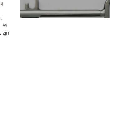
są
,
e. W
ji i